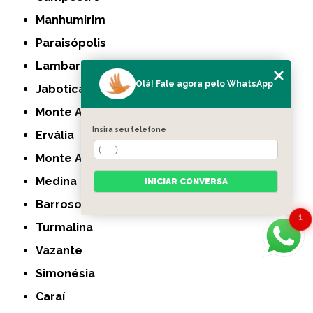
Manhumirim
Paraisópolis
Lambari
Olá! Fale agora pelo WhatsApp
Jaboticatubas
Monte Azul
Insira seu telefone
Ervália
Monte Alegre de Minas
Medina
INICIAR CONVERSA
Barroso
1
Turmalina
Vazante
Simonésia
Caraí