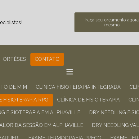
Faça seu orçamento agora
cialistas!
mesmo
ORTÉSES
CONTATO
RTO DE MIM
CLÍNICA FISIOTERAPIA INTEGRADA​
CL
DE FISIOTERAPIA RPG​
CLÍNICA DE FISIOTERAPIA​
CL
NG FISIOTERAPIA​ EM ALPHAVILLE
DRY NEEDLING FISI
VALOR DA SESSÃO​ EM ALPHAVILLE
DRY NEEDLING VA
 BARUERI
EXAME TERMOGRAFIA PREÇO​
EXAME TE