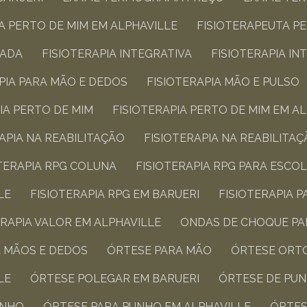
A PERTO DE MIM​ EM ALPHAVILLE
FISIOTERAPEUTA P
ADA​
FISIOTERAPIA INTEGRATIVA​
FISIOTERAPIA I
APIA PARA MÃO E DEDOS​
FISIOTERAPIA MÃO E PULSO​
PIA PERTO DE MIM​
FISIOTERAPIA PERTO DE MIM​ EM A
RAPIA NA REABILITAÇÃO​
FISIOTERAPIA NA REABILITAÇ
OTERAPIA RPG COLUNA​
FISIOTERAPIA RPG PARA ESCOL
LE
FISIOTERAPIA RPG​ EM BARUERI
FISIOTERAPIA 
ERAPIA VALOR EM ALPHAVILLE
ONDAS DE CHOQUE P
A MÃOS E DEDOS​
ÓRTESE PARA MÃO​
ÓRTESE ORTO
LE
ÓRTESE POLEGAR​ EM BARUERI
ÓRTESE DE PU
NHO​
ÓRTESE PARA PUNHO​ EM ALPHAVILLE
ÓRTE