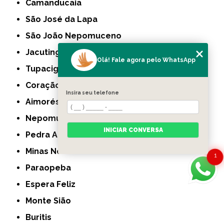
Camanducaia
São José da Lapa
São João Nepomuceno
Jacutinga
Olá! Fale agora pelo WhatsApp
Tupaciguara
Coração de Jesus
Insira seu telefone
Aimorés
Nepomuceno
INICIAR CONVERSA
Pedra Azul
Minas Novas
1
Paraopeba
Espera Feliz
Monte Sião
Buritis