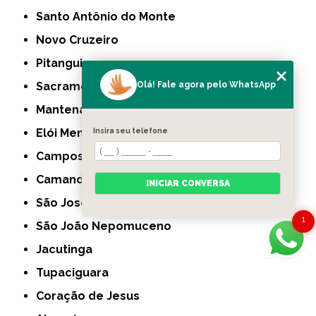
Santo Antônio do Monte
Novo Cruzeiro
Pitangui
Olá! Fale agora pelo WhatsApp
Sacramento
Mantena
Insira seu telefone
Elói Mendes
Campos Gerais
Camanducaia
INICIAR CONVERSA
São José da Lapa
1
São João Nepomuceno
Jacutinga
Tupaciguara
Coração de Jesus