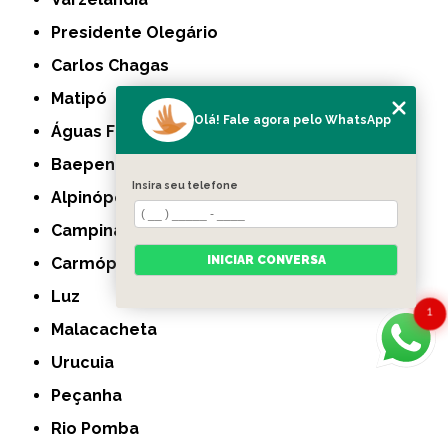
Presidente Olegário
Carlos Chagas
Matipó
Olá! Fale agora pelo WhatsApp
Águas Formosas
Baependi
Insira seu telefone
Alpinópolis
Campina Verde
INICIAR CONVERSA
Carmópolis de Minas
Luz
1
Malacacheta
Urucuia
Peçanha
Rio Pomba