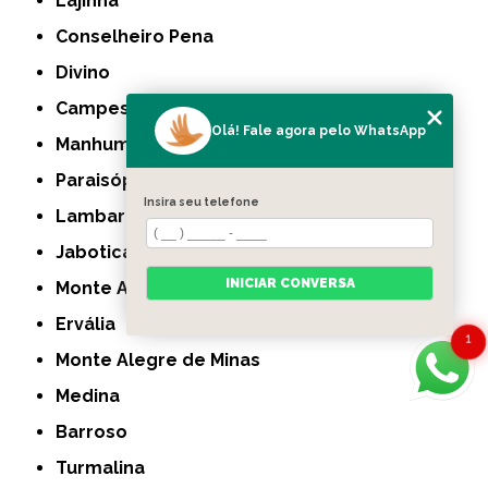
Lajinha
Conselheiro Pena
Divino
Campestre
Olá! Fale agora pelo WhatsApp
Manhumirim
Paraisópolis
Insira seu telefone
Lambari
Jaboticatubas
INICIAR CONVERSA
Monte Azul
Ervália
1
Monte Alegre de Minas
Medina
Barroso
Turmalina