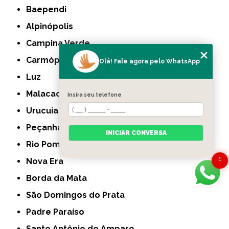
Baependi
Alpinópolis
Campina Verde
Carmópolis de Minas
Olá! Fale agora pelo WhatsApp
Luz
Malacacheta
Insira seu telefone
Urucuia
Peçanha
INICIAR CONVERSA
Rio Pomba
1
Nova Era
Borda da Mata
São Domingos do Prata
Padre Paraíso
Santo Antônio do Amparo