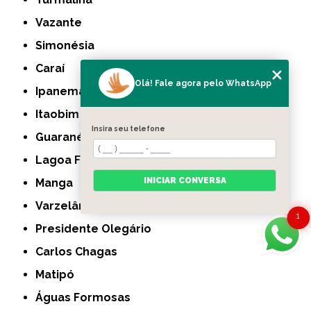
Vazante
Simonésia
Caraí
Olá! Fale agora pelo WhatsApp
Ipanema
Itaobim
Insira seu telefone
Guaranésia
Lagoa Formosa
INICIAR CONVERSA
Manga
Varzelândia
1
Presidente Olegário
Carlos Chagas
Matipó
Águas Formosas