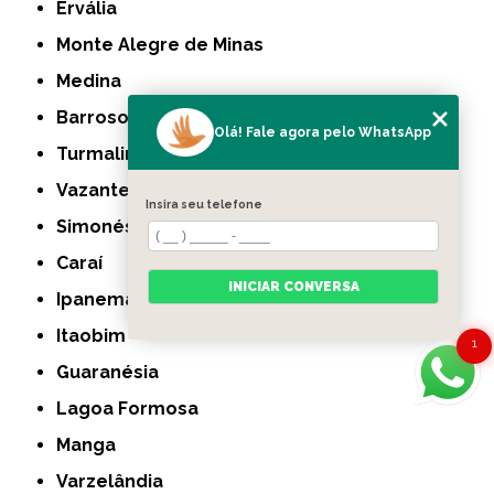
Ervália
Monte Alegre de Minas
Medina
Barroso
Olá! Fale agora pelo WhatsApp
Turmalina
Vazante
Insira seu telefone
Simonésia
Caraí
INICIAR CONVERSA
Ipanema
Itaobim
1
Guaranésia
Lagoa Formosa
Manga
Varzelândia